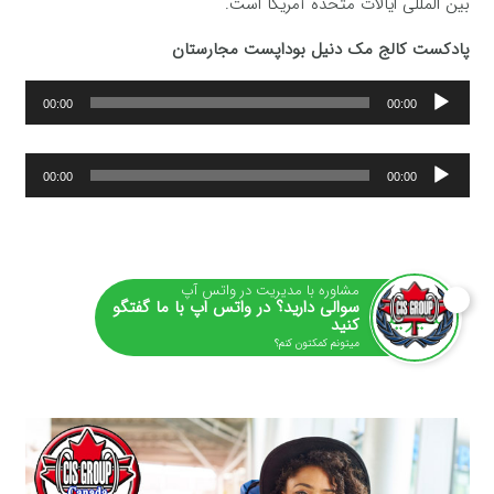
بین المللی ایالات متحده آمریکا است.
پادکست کالج مک دنیل بوداپست مجارستان
پخش‌کننده
00:00
00:00
صوت
پخش‌کننده
00:00
00:00
صوت
مشاوره با مدیریت در واتس آپ
سوالی دارید؟ در واتس اپ با ما گفتگو
کنید
میتونم کمکتون کنم؟