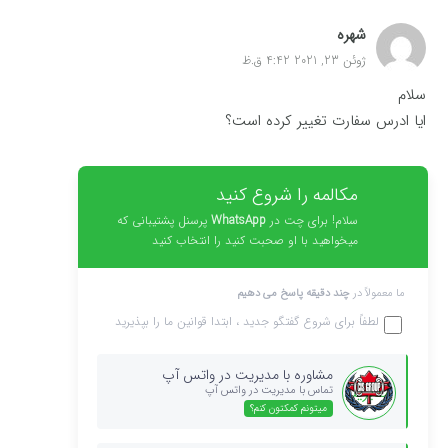
شهره
ژوئن 23, 2021 4:42 ق.ظ
سلام
ایا ادرس سفارت تغییر کرده است؟
علی
مکالمه را شروع کنید
ژوئن 23, 2021 4:43 ق.ظ
سلام! برای چت در
WhatsApp
پرسنل پشتیبانی که
میخواهید با او صحبت کنید را انتخاب کنید
سلام
ایا هزینه ی سفارت را باید به تومان بدهیم؟
ما معمولاً در
چند دقیقه پاسخ می دهیم
لطفاً برای شروع گفتگو جدید ، ابتدا
قوانین
ما را بپذیرید
سارا
ژوئن 23, 2021 4:43 ق.ظ
مشاوره با مدیریت در واتس آپ
تماس با مدیریت در واتس آپ
سلام
میتونم کمکتون کنم؟
ایا می توانیم در سفارت فارسی حرف بزنیم؟
مصاحبه به چه زبانی است؟