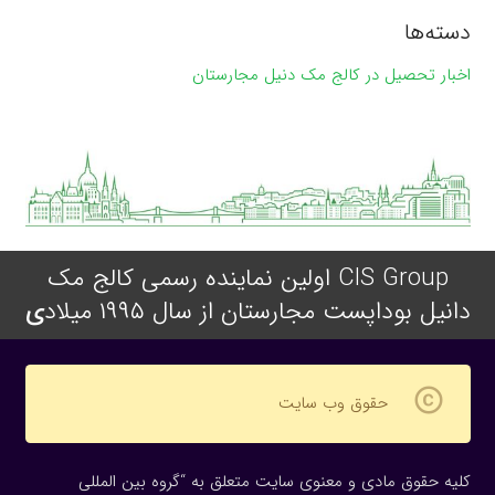
دسته‌ها
اخبار تحصیل در کالج مک دنیل مجارستان
CIS Group اولین نماینده رسمی کالج مک
دانیل بوداپست مجارستان از سال ۱۹۹۵ میلاد
ی
copyright
حقوق وب سایت
کلیه حقوق مادی و معنوی سایت متعلق به “گروه بین المللی