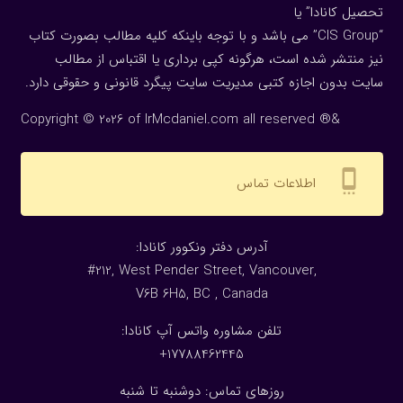
تحصیل کانادا” یا
“CIS Group” می باشد و با توجه باینکه کلیه مطالب بصورت کتاب
نیز منتشر شده است، هرگونه كپی برداری یا اقتباس از مطالب
سایت بدون اجازه كتبی مدیریت سایت پیگرد قانونی و حقوقی دارد.
Copyright © 2026 of IrMcdaniel.com all reserved ®&
settings_cell
اطلاعات تماس
:آدرس دفتر ونکوور کانادا
#212, West Pender Street, Vancouver,
V6B 6H5, BC , Canada
تلفن مشاوره واتس آپ کانادا:
17788462445+
روزهای تماس: دوشنبه تا شنبه