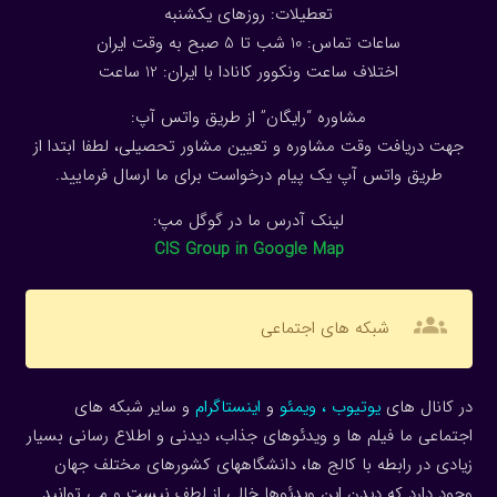
تعطیلات: روزهای یکشنبه
ساعات تماس: 10 شب تا 5 صبح به وقت ایران
اختلاف ساعت ونکوور کانادا با ایران: 1
2
ساعت
مشاوره “رایگان” از طریق واتس آپ:
جهت دریافت وقت مشاوره و تعیین مشاور تحصیلی، لطفا ابتدا از
طریق واتس آپ یک پیام درخواست برای ما ارسال فرمایید.
لینک آدرس ما در گوگل مپ:
CIS Group in Google Map
groups
شبکه های اجتماعی
در کانال های
یوتیوب
،
ویمئو
و
اینستاگرام
و سایر شبکه های
اجتماعی ما فیلم ها و ویدئوهای جذاب، دیدنی و اطلاع رسانی بسیار
زیادی در رابطه با کالج ها، دانشگاههای کشورهای مختلف جهان
وجود دارد که دیدن این ویدئوها خالی از لطف نیست و می توانید