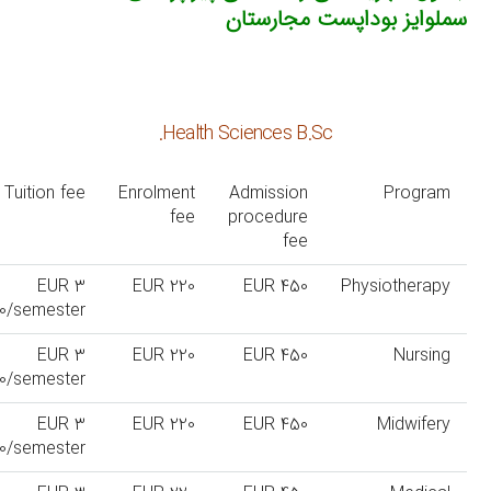
سملوایز بوداپست مجارستان
Health Sciences B.Sc.
Tuition fee
Enrolment
Admission
Program
fee
procedure
fee
EUR 3
EUR 220
EUR 450
Physiotherapy
0/semester
EUR 3
EUR 220
EUR 450
Nursing
0/semester
EUR 3
EUR 220
EUR 450
Midwifery
0/semester