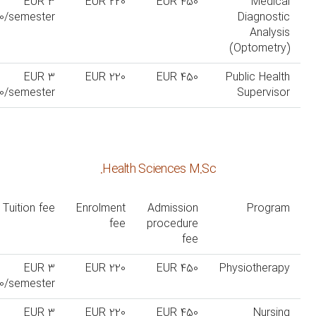
EUR 3
EUR 220
EUR 450
Medical
0/semester
Diagnostic
Analysis
(Optometry)
EUR 3
EUR 220
EUR 450
Public Health
0/semester
Supervisor
Health Sciences M.Sc.
Tuition fee
Enrolment
Admission
Program
fee
procedure
fee
EUR 3
EUR 220
EUR 450
Physiotherapy
0/semester
EUR 3
EUR 220
EUR 450
Nursing